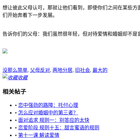
想让彼此父母认可，那就让他们看到，即使你们之间在某些方
们开始奔着下一步发展。
告诉你们的父母：我们虽然很年轻，但对待爱情和婚姻却不是
没那么简单
,
父母反对
,
两地分居
,
旧社会
,
最大的
收藏
相关帖子
•
恋中强劲的路障：托付心理
•
怎么应对婚姻中的第三者？
•
面对追求 规则一：别答应的太快
•
恋爱阶段 规则十五：甜言蜜语的规则
•
第十一课 解读爱情