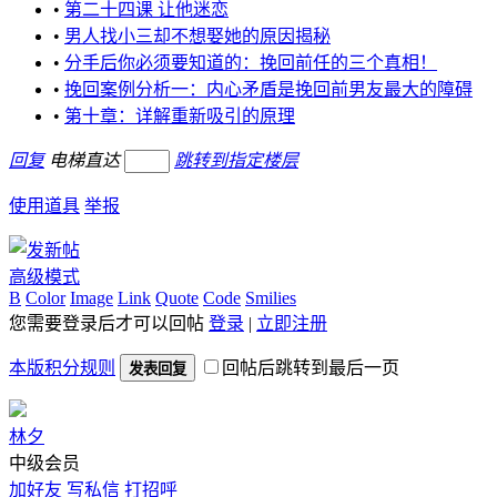
•
第二十四课 让他迷恋
•
男人找小三却不想娶她的原因揭秘
•
分手后你必须要知道的：挽回前任的三个真相！
•
挽回案例分析一：内心矛盾是挽回前男友最大的障碍
•
第十章：详解重新吸引的原理
回复
电梯直达
跳转到指定楼层
使用道具
举报
高级模式
B
Color
Image
Link
Quote
Code
Smilies
您需要登录后才可以回帖
登录
|
立即注册
本版积分规则
回帖后跳转到最后一页
发表回复
林夕
中级会员
加好友
写私信
打招呼