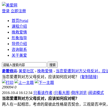
登录
立即注册
首页
Portal
课程介绍
挽救爱情
形象指导
导师介绍
咨询联系
关于美爱
搜索
走散仓库
美爱网
»
›
美爱社区
›
挽救爱情
›
当恋爱遭到对方父母反对，应该如
当恋爱遭到对方父母反对，应该如何应对呢？
[复制链接]
299094
0
2016-10-4 16:12:34
只看该作者
|
只看大图
|
倒序浏览
|
阅读模式
当恋爱遭到对方父母反对，应该如何应对呢？
两人在一起相恋，考虑的是彼此性格是否契合，三观是否冲突