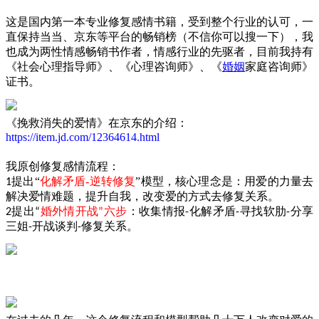
这是国内第一本专业修复感情书籍，受到整个行业的认可，一
直保持当当、京东等平台的畅销榜（不信你可以搜一下），我
也成为两性情感畅销书作者，情感行业的先驱者，目前我持有
《社会心理指导师》、《心理咨询师》、《
婚姻
家庭咨询师》
证书。
《挽救消失的爱情》在京东的介绍：
https://item.jd.com/12364614.html
我原创修复感情流程：
提出
“
化解矛盾
-
逆转修复
”
模型，核心理念是：用爱的力量去
1
解决爱情难题，提升自我，改变爱的方式去修复关系。
提出
婚外情开战
六步
：收集情报
化解矛盾
寻找软肋
分享
2
“
”
-
-
-
三姐
开战谈判
修复关系。
-
-