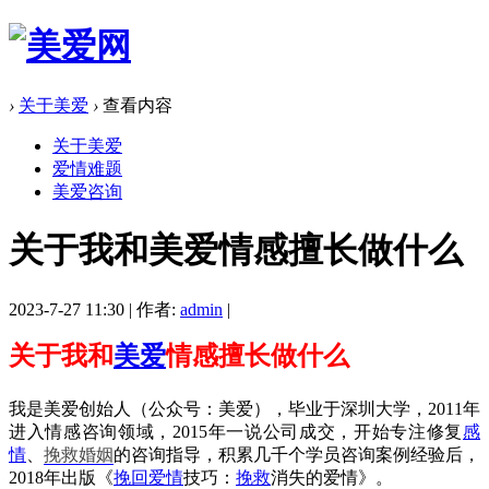
›
关于美爱
›
查看内容
关于美爱
爱情难题
美爱咨询
关于我和美爱情感擅长做什么
2023-7-27 11:30
|
作者:
admin
|
关于我和
美爱
情感擅长做什么
我是美爱创始人（公众号：美爱），毕业于深圳大学，
2011
年
进入情感咨询领域，
2015
年一说公司成交，开始专注修复
感
情
、
挽救婚姻
的咨询指导，积累几千个学员咨询案例经验后，
2018
年出版《
挽回
爱情
技巧：
挽救
消失的爱情》。