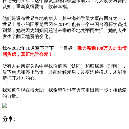
在过去的几年，这个修复流程和模型帮助几十万人改变对爱的
认知，重新赢得爱情，收获幸福。
他们是遍布世界各地的华人，其中海外学员大概占四分之一，
世界上最小的国家梵蒂冈在
2019
年也有一个中国台湾籍学员找
到我，她说因为婚姻问题过来宗教圣地梵蒂冈生活，她的人生
发生了翻天地覆的变化。
我在
2022
年
10
月写下了下一个目标：
致力帮助
100
万人走出情
感焦虑，真正地学会爱！
所有人在亲密关系中寻找价值感（认同）和归属感（理解），
放下焦虑和停止恐惧，才能化解矛盾，改变沟通模式，才能重
新打开对方的心。
我知道你现在很无助，我希望你也有勇气走出第一步：相信爱
的力量。
分享: